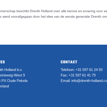
emerschap beschikt Drenth Holland over alle kennis en ervaring voor e
jaar werd voorafgegaan door het idee van de eerste generatie Drenth o
RES
CONTACT
th Holland b.v.
Telefoon:
+31
597 61 24 93
strieweg-West 9
Fax:
+31
597 61 41 79
5 PX Oude Pekela
Email:
info@drenth-holland.c
rland