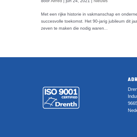
door
Alfred
|
jun 24, 2021
|
Nieuws
Met een rijke historie in vakmanschap en ondern
succesvolle toekomst. Het 90-jarig jubileum dit 
zeven te maken die nodig waren...
AD
Dren
Indu
966
Nede